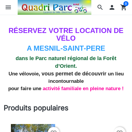
0
menu
search

shopping_cart
RÉSERVEZ VOTRE LOCATION DE
VÉLO
A MESNIL-SAINT-PERE
dans le Parc naturel régional de la Forêt
d’Orient.
,
vous permet de découvrir
Une
vélovoie
un lieu
incontournable
pour faire une
activité familiale en pleine nature !
Produits populaires